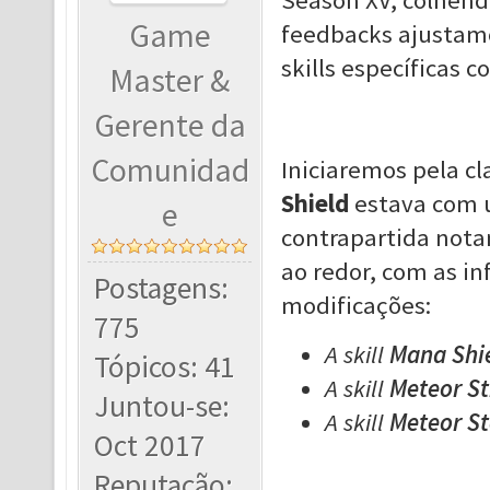
Season XV, colhend
Game
feedbacks ajustamo
skills específicas c
Master &
Gerente da
Comunidad
Iniciaremos pela c
Shield
estava com 
e
contrapartida nota
ao redor, com as i
Postagens:
modificações:
775
A skill
Mana Shi
Tópicos: 41
A skill
Meteor St
Juntou-se:
A skill
Meteor S
Oct 2017
Reputação: