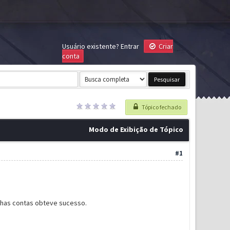
Usuário existente?
Entrar
Criar
conta
Tópico fechado
Modo de Exibição de Tópico
#1
has contas obteve sucesso.