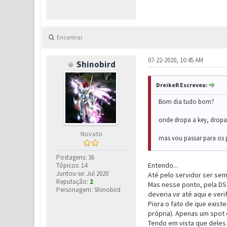
Encontrar
07-22-2020, 10:45 AM
Shinobird
DreikeR Escreveu:
Bom dia tudo bom?
onde dropa a key, dropa 
Novato
mas vou passar para os p
Postagens: 36
Entendo...
Tópicos: 14
Juntou-se: Jul 2020
Até pelo servidor ser sem
Reputação:
2
Mas nesse ponto, pela DS 
Personagem: Shinobird
deveria vir até aqui e ve
Piora o fato de que exis
própria). Apenas um spot 
Tendo em vista que deles