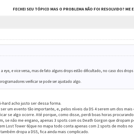
FECHEI SEU TÓPICO MAS O PROBLEMA NÃO FOI RESOLVIDO? ME EN
a eye, e vice versa, mas de fato alguns drops estão dificultado, no caso dos drops
rogramadores verificar se pode ser ajustado algo.
i-hard acho justo ser dessa forma.
ser um evento tão importante, e, pelos níveis da DS 4 serem um dos mais c
rificar se algo ocorre. Até porque, como disse, perdi boas horas procurando
tem, se não me engano, apenas 3 spots com os Death Gorgon que dropam p
em Lost Tower 6(que no mapa todo conta apenas com 2 spots de mobs no to
 também dropa a DS5, fica ainda mais complicado.