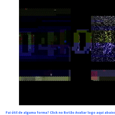
Fui útil de alguma forma? Click no Botão Avaliar logo aqui abai