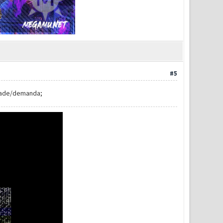
#5
dade/demanda;