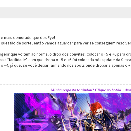
 é mais demorado que dos Eye!
a questão de sorte, então vamos aguardar para ver se conseguem resolver
ugerir que voltem ao normal o drop dos convites. Colocar o +5 e +6 para d
sa "facilidade" com que dropa o +5 e +6 foi colocada pós update da Season
o o +4, já que, se você deixar farmando nos spots onde droparia apenas o 
Minha resposta te ajudou? Clique no botão + Ava