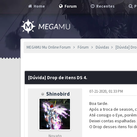
Home
Forum
Recentes
P
MEGAMU Mu Online Forum
Fórum
Dúvidas
[Dúvida] Drop
0 Voto(s) - 0 em Média
1
2
3
4
5
[Dúvida] Drop de itens DS 4.
07-21-2020, 01:33 PM
Shinobird
Boa tarde.
Após a troca de season, c
Até consigo o Eye, porém 
Deixei contas espalhadas
O Drop desses itens foi 
Novato