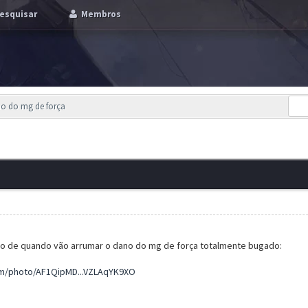
esquisar
Membros
no do mg de força
ão de quando vão arrumar o dano do mg de força totalmente bugado:
om/photo/AF1QipMD...VZLAqYK9XO