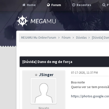
Home
Forum
Recentes
P
MEGAMU Mu Online Forum
Fórum
Dúvidas
[Dúvida] Da
0 Voto(s) - 0 em Média
1
2
3
4
5
[Dúvida] Dano do mg de força
07-17-2020, 11:37 PM
JSinger
Boa noite
Queria ver se tem previs
https://photos.google.c
Novato