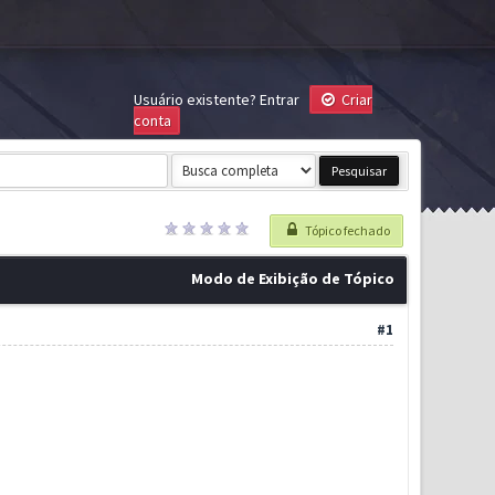
Usuário existente?
Entrar
Criar
conta
Tópico fechado
Modo de Exibição de Tópico
#1