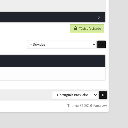
Tópico fechado
Theme © 2016 iAndrew