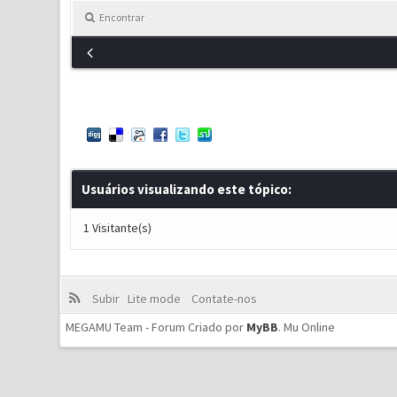
Encontrar
Usuários visualizando este tópico:
1 Visitante(s)
Subir
Lite mode
Contate-nos
MEGAMU Team - Forum Criado por
MyBB
.
Mu Online