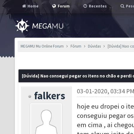
Home
Forum
Recentes
Pesq
MEGAMU Mu Online Forum
Fórum
Dúvidas
[Dúvida] Nao con
[Dúvida] Nao consegui pegar os itens no chão e perdi 
03-01-2020, 03:34 P
falkers
hoje eu dropei o i
conseguiu pegar os
em cima , ai chegou