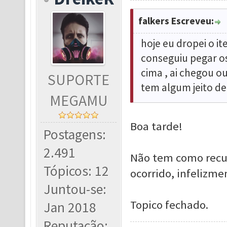
falkers Escreveu:
hoje eu dropei o i
conseguiu pegar o
cima , ai chegou ou
SUPORTE
tem algum jeito de 
MEGAMU
Boa tarde!
Postagens:
2.491
Não tem como recu
Tópicos: 12
ocorrido, infelizme
Juntou-se:
Topico fechado.
Jan 2018
Reputação: