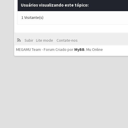
Usuários visualizando este tópico:
1 Visitante(s)
Subir
Lite mode
Contate-nos
MEGAMU Team - Forum Criado por
MyBB
.
Mu Online