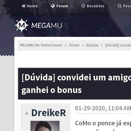
Home
Forum
Recentes
Pesq
MEGAMU Mu Online Forum
Fórum
Dúvidas
[Dúvida] convid
[Dúvida] convidei um amigo
ganhei o bonus
01-29-2020, 11:04 A
DreikeR
CoMo o ponce já ex