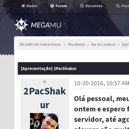
Home
Forum
Recentes
Pesq
MEGAMU Mu Online Forum
Miscelânea
Bar de Lorencia
[Apr
[Apresentação] 2PacShakur
10-20-2016, 10:57 A
2PacShak
Olá pessoal, me
ur
ontem e espero 
servidor, até ag