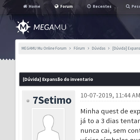
Home
Forum
Recentes
Pesq
MEGAMU Mu Online Forum
Fórum
Dúvidas
[Dúvida] Expans
[Dúvida] Expansão do inventario
10-07-2019, 11:44 A
7Setimo
Minha quest de exp
já to a 3 dias tent
nunca cai, sem cont