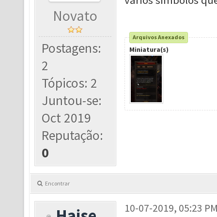
vários símbolos que
Novato
Arquivos Anexados
Postagens:
Miniatura(s)
2
Tópicos: 2
Juntou-se:
Oct 2019
Reputação:
0
Encontrar
10-07-2019, 05:23 P
Haise_