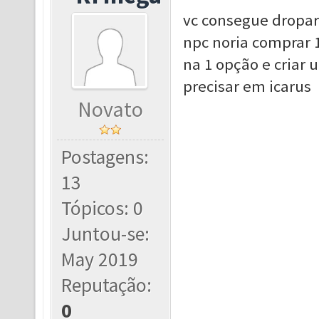
vc consegue dropar 
npc noria comprar 1
na 1 opção e criar 
precisar em icarus
Novato
Postagens:
13
Tópicos: 0
Juntou-se:
May 2019
Reputação:
0