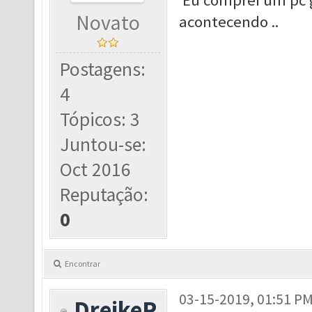
Eu comprei um pc g
Novato
acontecendo ..
Postagens:
4
Tópicos: 3
Juntou-se:
Oct 2016
Reputação:
0
Encontrar
03-15-2019, 01:51 P
DreikeR