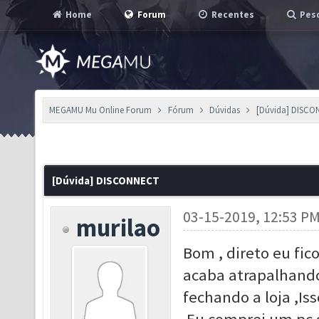
Home
Forum
Recentes
Pesq
MEGAMU Mu Online Forum
Fórum
Dúvidas
[Dúvida] DISC
[Dúvida] DISCONNECT
03-15-2019, 12:53 P
murilao
Bom , direto eu fico
acaba atrapalhando
fechando a loja ,I