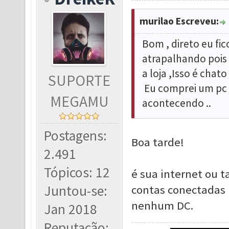
murilao Escreveu:
Bom , direto eu fic
atrapalhando pois
a loja ,Isso é cha
SUPORTE
Eu comprei um pc g
MEGAMU
acontecendo ..
Postagens:
Boa tarde!
2.491
Tópicos: 12
é sua internet ou 
Juntou-se:
contas conectadas
nenhum DC.
Jan 2018
Reputação: