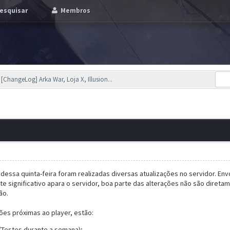
esquisar
Membros
[ChangeLog] Arka War, Loja X, Illusion...
ssa quinta-feira foram realizadas diversas atualizações no servidor. Env
te significativo apara o servidor, boa parte das alterações não são diret
ão.
ções próximas ao player, estão:
 (Testes durante a semana);