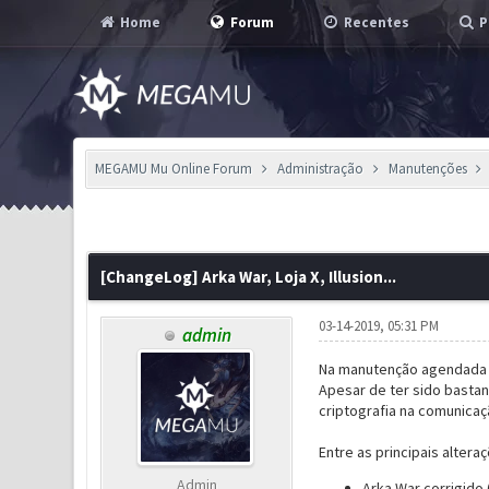
Home
Forum
Recentes
P
MEGAMU Mu Online Forum
Administração
Manutenções
0 Voto(s) - 0 em Média
1
2
3
4
5
[ChangeLog] Arka War, Loja X, Illusion...
03-14-2019, 05:31 PM
admin
Na manutenção agendada de
Apesar de ter sido bastan
criptografia na comunicaç
Entre as principais altera
Admin
Arka War corrigido