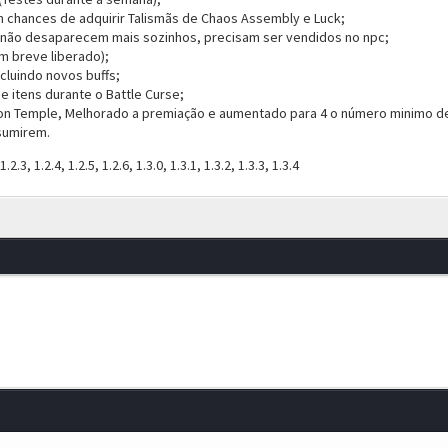
chances de adquirir Talismãs de Chaos Assembly e Luck;
 não desaparecem mais sozinhos, precisam ser vendidos no npc;
m breve liberado);
ncluindo novos buffs;
 itens durante o Battle Curse;
sion Temple, Melhorado a premiação e aumentado para 4 o número minimo de
sumirem.
.3, 1.2.4, 1.2.5, 1.2.6, 1.3.0, 1.3.1, 1.3.2, 1.3.3, 1.3.4