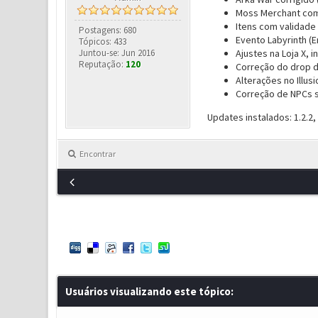
Moss Merchant com 
Itens com validade
Postagens: 680
Evento Labyrinth (E
Tópicos: 433
Juntou-se: Jun 2016
Ajustes na Loja X, i
Reputação:
120
Correção do drop de
Alterações no Illu
Correção de NPCs 
Updates instalados: 1.2.2, 1.2
Encontrar
Usuários visualizando este tópico: