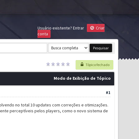
Usuário existente?
Entrar
Criar
conta
Tópico fechado
Modo de Exibição de Tópico
#1
olvendo no total 10 updates com correções e otimizações.
amente perceptíveis pelos players, como o novo sistema de