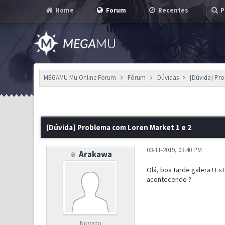
Home
Forum
Recentes
P
MEGAMU Mu Online Forum
Fórum
Dúvidas
[Dúvida] Pro
0 Voto(s) - 0 em Média
1
2
3
4
5
[Dúvida] Problema com Loren Market 1 e 2
03-11-2019, 03:40 PM
Arakawa
Olá, boa tarde galera ! E
acontecendo ?
Novato