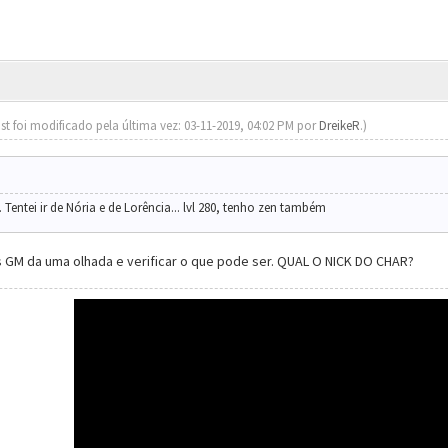
st foi modificado pela última vez: 03-11-2019, 04:02 PM por
DreikeR
.)
 Tentei ir de Nória e de Lorência... lvl 280, tenho zen também
s GM da uma olhada e verificar o que pode ser. QUAL O NICK DO CHAR?