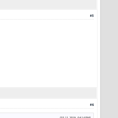
#5
#6
(03-11-2019, 04:14 PM)