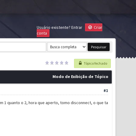
Usuário existente?
Entrar
Criar
conta
Tópico fechado
Modo de Exibição de Tópico
#1
m 1 quanto o 2, hora que aperto, tomo disconnect, o que ta