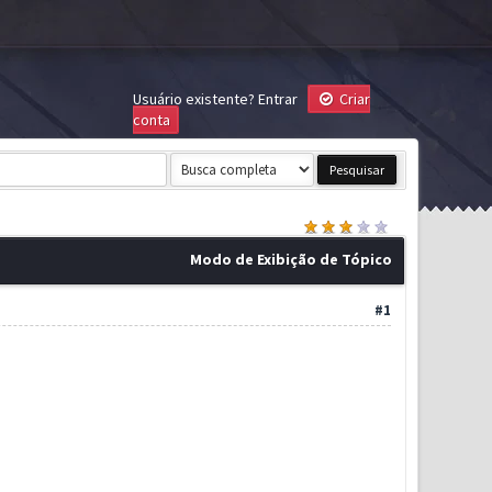
Usuário existente?
Entrar
Criar
conta
Modo de Exibição de Tópico
#1