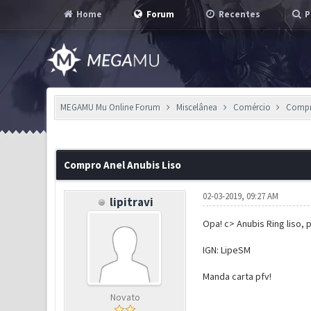
Home
Forum
Recentes
P
MEGAMU Mu Online Forum
Miscelânea
Comércio
Compro
1 Voto(s) - 3 em Média
1
2
3
4
5
Compro Anel Anubis Liso
02-03-2019, 09:27 AM
lipitravi
Opa! c> Anubis Ring liso,
IGN: LipeSM
Manda carta pfv!
Novato