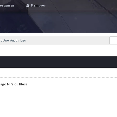
esquisar
Membros
 Anel Anubis Liso
 pago MPs ou Bless!