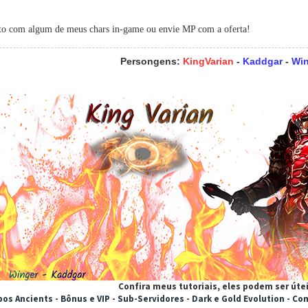
ato com algum de meus chars in-game ou envie MP com a oferta!
Persongens:
KingVarian
-
Kaddgar
-
Wi
Confira meus tutoriais, eles podem ser úte
os Ancients
-
Bônus e VIP
-
Sub-Servidores
-
Dark e Gold Evolution
-
Com