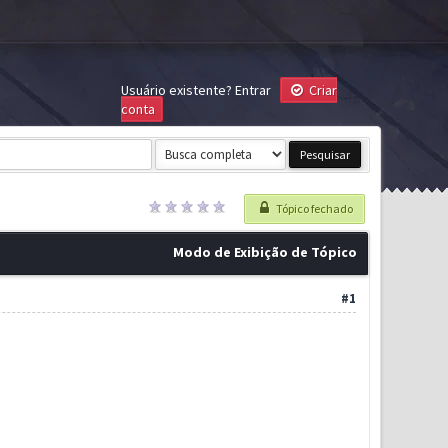
Usuário existente?
Entrar
Criar
conta
Tópico fechado
Modo de Exibição de Tópico
#1