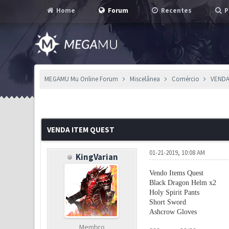
Home
Forum
Recentes
P
MEGAMU Mu Online Forum
Miscelânea
Comércio
VENDA
0 Voto(s) - 0 em Média
1
2
3
4
5
VENDA ITEM QUEST
01-21-2019, 10:08 AM
KingVarian
Vendo Items Quest
Black Dragon Helm x2
Holy Spirit Pants
Short Sword
Ashcrow Gloves
Membro