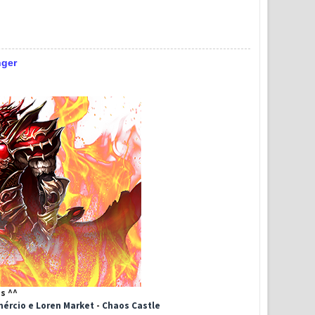
nger
is ^^
ércio e Loren Market
-
Chaos Castle