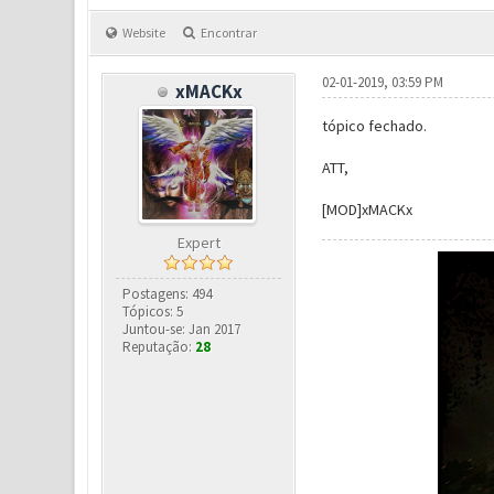
Website
Encontrar
02-01-2019, 03:59 PM
xMACKx
tópico fechado.
ATT,
[MOD]xMACKx
Expert
Postagens: 494
Tópicos: 5
Juntou-se: Jan 2017
Reputação:
28