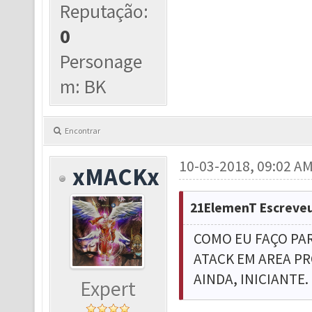
Reputação:
0
Personage
m: BK
Encontrar
10-03-2018, 09:02 A
xMACKx
21ElemenT Escreveu
COMO EU FAÇO PA
ATACK EM AREA PR
AINDA, INICIANTE.
Expert