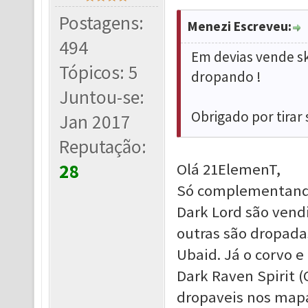
Postagens:
Menezi Escreveu:
494
Em devias vende sk
Tópicos: 5
dropando !
Juntou-se:
Obrigado por tirar 
Jan 2017
Reputação:
28
Olá 21ElemenT,
Só complementando 
Dark Lord são vendi
outras são dropada
Ubaid. Já o corvo e 
Dark Raven Spirit (
dropaveis nos mapas