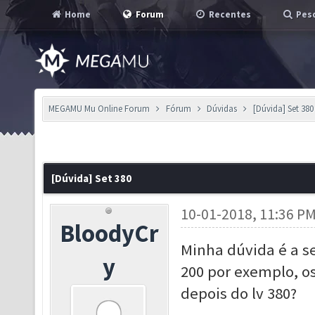
Home
Forum
Recentes
Pesq
MEGAMU Mu Online Forum
Fórum
Dúvidas
[Dúvida] Set 380
[Dúvida] Set 380
10-01-2018, 11:36 P
BloodyCr
Minha dúvida é a se
y
200 por exemplo, o
depois do lv 380?