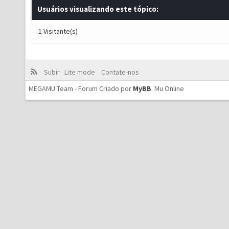
Usuários visualizando este tópico:
1 Visitante(s)
Subir
Lite mode
Contate-nos
MEGAMU Team - Forum Criado por
MyBB
.
Mu Online