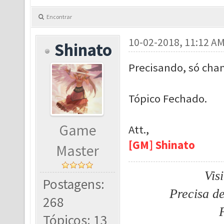
Encontrar
10-02-2018, 11:12 A
Shinato
Precisando, só cha
Tópico Fechado.
Game
Att.,
[GM] Shinato
Master
Vis
Postagens:
Precisa d
268
Tópicos: 13