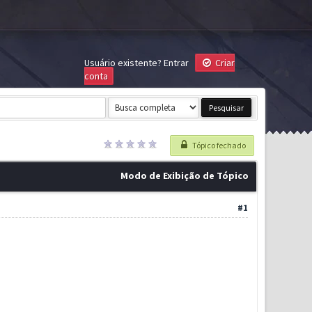
Usuário existente?
Entrar
Criar
conta
Tópico fechado
Modo de Exibição de Tópico
#1