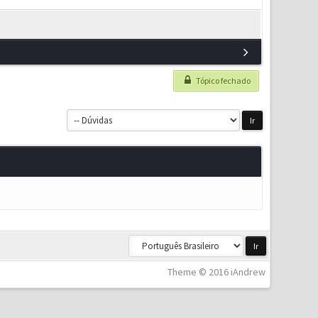
Tópico fechado
Theme © 2016 iAndrew