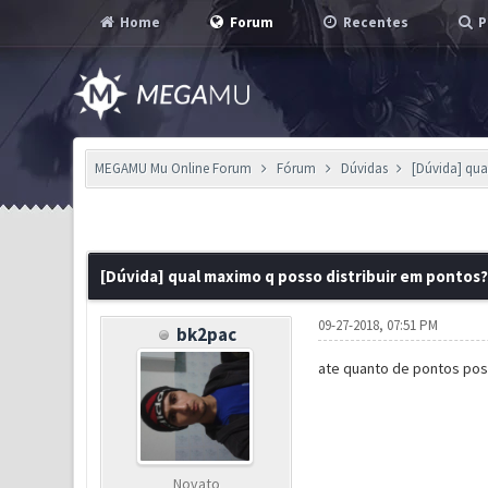
Home
Forum
Recentes
P
MEGAMU Mu Online Forum
Fórum
Dúvidas
[Dúvida] qua
0 Voto(s) - 0 em Média
1
2
3
4
5
[Dúvida] qual maximo q posso distribuir em pontos?
09-27-2018, 07:51 PM
bk2pac
ate quanto de pontos poss
Novato