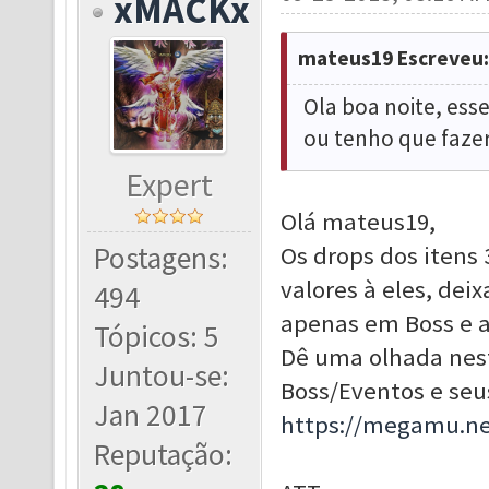
xMACKx
mateus19 Escreveu:
Ola boa noite, ess
ou tenho que fazer
Expert
Olá mateus19,
Postagens:
Os drops dos itens
valores à eles, de
494
apenas em Boss e a
Tópicos: 5
Dê uma olhada nest
Juntou-se:
Boss/Eventos e seus
Jan 2017
https://megamu.ne
Reputação: