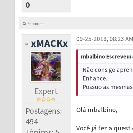
0
Encontrar
09-25-2018, 08:23 A
xMACKx
mbalbino Escreveu:
Não consigo aprend
Enhance.
Possuo as mesmas 
Expert
Olá mbalbino,
Postagens:
494
Você já fez a quest
Tópicos: 5