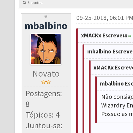
Encontrar
09-25-2018, 06:01 P
mbalbino
xMACKx Escreveu:
mbalbino Escreve
xMACKx Escrev
Novato
mbalbino Es
Postagens:
Não consigo
8
Wizardry E
Tópicos: 4
Possuo as m
Juntou-se: