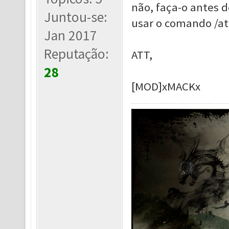
não, faça-o antes d
Juntou-se:
usar o comando /att
Jan 2017
Reputação:
ATT,
28
[MOD]xMACKx