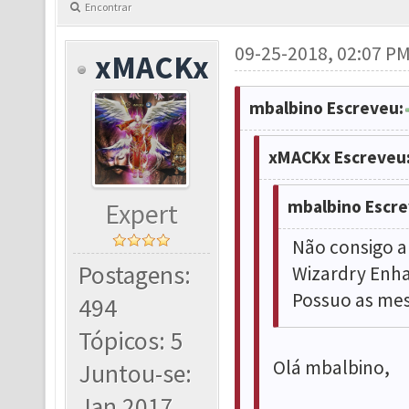
Encontrar
09-25-2018, 02:07 P
xMACKx
mbalbino Escreveu:
xMACKx Escreveu
mbalbino Escre
Expert
Não consigo a
Postagens:
Wizardry Enh
Possuo as mes
494
Tópicos: 5
Olá mbalbino,
Juntou-se:
Jan 2017