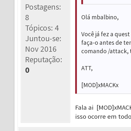
Postagens:
8
Olá mbalbino,
Tópicos: 4
Você já fez a ques
Juntou-se:
faça-o antes de ten
Nov 2016
comando /attack, t
Reputação:
ATT,
0
[MOD]xMACKx
Fala ai [MOD]xMACK
isso ocorre em todo