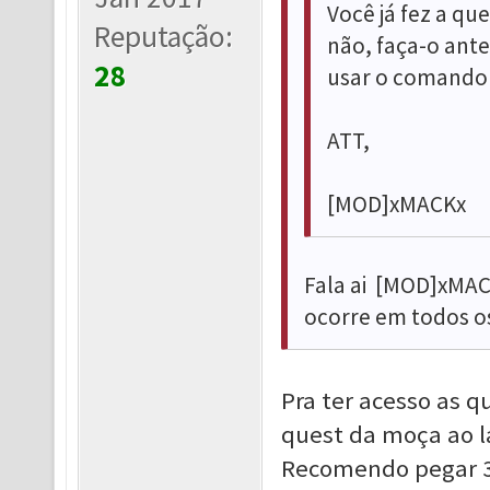
Você já fez a qu
Reputação:
não, faça-o ante
28
usar o comando /
ATT,
[MOD]xMACKx
Fala ai [MOD]xMAC
ocorre em todos os
Pra ter acesso as qu
quest da moça ao la
Recomendo pegar 35