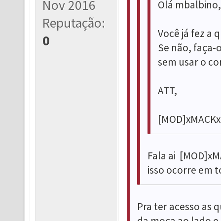
Nov 2016
Olá mbalbino,
Reputação:
Você já fez a 
0
Se não, faça-o
sem usar o co
ATT,
[MOD]xMACKx
Fala ai [MOD]xM
isso ocorre em t
Pra ter acesso as q
da moça ao lado e t