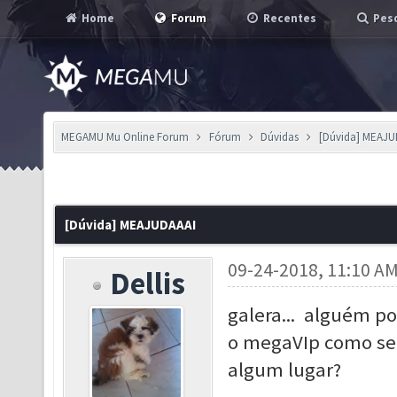
Home
Forum
Recentes
Pesq
MEGAMU Mu Online Forum
Fórum
Dúvidas
[Dúvida] MEAJU
[Dúvida] MEAJUDAAAI
09-24-2018, 11:10 A
Dellis
galera... alguém p
o megaVIp como sei
algum lugar?