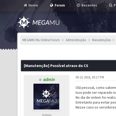
Home
Forum
Recentes
P
MEGAMU Mu Online Forum
Administração
Manutenções
1 Voto(s) - 5 em Média
1
2
3
4
5
[Manutenção] Possível atraso do CS
09-21-2018, 05:17 PM
admin
Olá pessoal, como sabem,
Isso pode ser reparado no
No dia de ontem foi reali
Entretanto para evitar po
Nesse caso os servidores
Admin