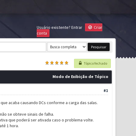
Usuário existente?
Entrar
Criar
conta
Tópico fechado
Modo de Exibição de Tópico
#1
 que acaba causando DCs conforme a carga das salas.
não se obteve sinais de falha.
ativa que poderá ser ativada caso o problema volte.
té 1 hora.