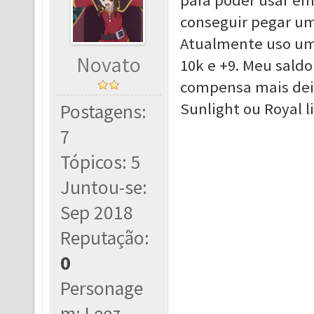
para poder usar e
conseguir pegar um
Atualmente uso um
Novato
10k e +9. Meu sald
compensa mais deix
Sunlight ou Royal l
Postagens:
7
Tópicos: 5
Juntou-se:
Sep 2018
Reputação:
0
Personage
m: Leez