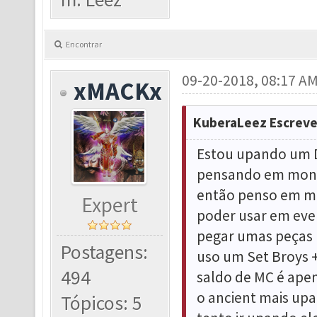
Encontrar
09-20-2018, 08:17 A
xMACKx
KuberaLeez Escreve
Estou upando um D
pensando em mont
então penso em mo
Expert
poder usar em eve
pegar umas peças 
Postagens:
uso um Set Broys 
494
saldo de MC é ape
o ancient mais upa
Tópicos: 5