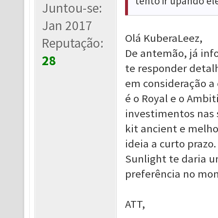
tento ir upando el
Juntou-se:
Jan 2017
Olá KuberaLeez,
Reputação:
De antemão, já inf
28
te responder detal
em consideração a d
é o Royal e o Ambit
investimentos nas 
kit ancient e melho
ideia a curto prazo
Sunlight te daria u
preferência no mo
ATT,