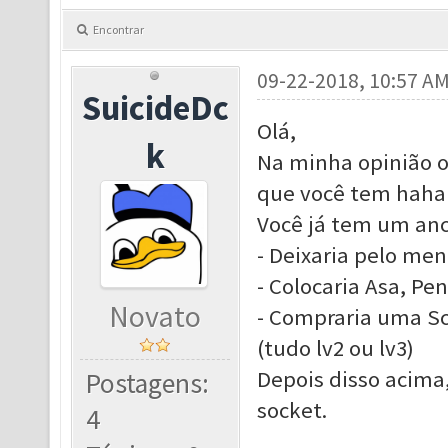
Encontrar
09-22-2018, 10:57 A
SuicideDc
Olá,
k
Na minha opinião o
que você tem hah
Você já tem um anci
- Deixaria pelo me
- Colocaria Asa, Pe
Novato
- Compraria uma Sc
(tudo lv2 ou lv3)
Depois disso acima
Postagens:
socket.
4