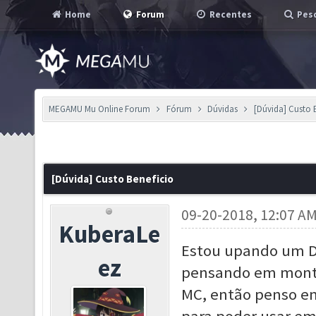
Home
Forum
Recentes
Pesq
MEGAMU Mu Online Forum
Fórum
Dúvidas
[Dúvida] Custo 
[Dúvida] Custo Beneficio
09-20-2018, 12:07 A
KuberaLe
Estou upando um DL
ez
pensando em monta
MC, então penso e