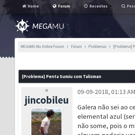
Home
Forum
Recentes
Pesq
MEGAMU Mu Online Forum
Fórum
Problemas
[Problema] 
[Problema] Penta Sumiu com Talisman
09-09-2018, 01:13 A
jincobileu
Galera não sei ao 
elemental azul (sem
não some, pois o 