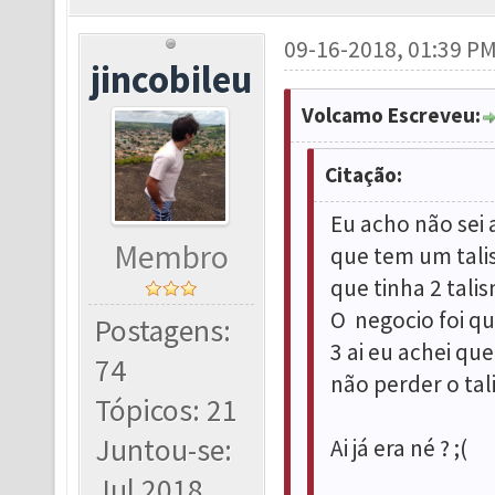
09-16-2018, 01:39 P
jincobileu
Volcamo Escreveu:
Citação:
Eu acho não sei
Membro
que tem um tali
que tinha 2 tali
O negocio foi qu
Postagens:
3 ai eu achei q
74
não perder o tali
Tópicos: 21
Juntou-se:
Ai já era né ? ;(
Jul 2018