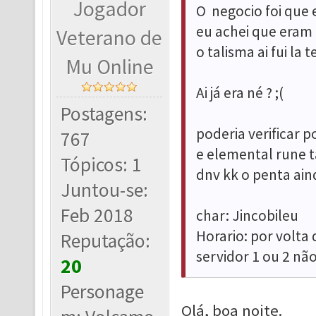
Jogador
O negocio foi que e
eu achei que eram
Veterano de
o talisma ai fui la 
Mu Online
Ai já era né ? ;(
Postagens:
poderia verificar 
767
e elemental rune ta
Tópicos: 1
dnv kk o penta ain
Juntou-se:
Feb 2018
char: Jincobileu
Horario: por volta
Reputação:
servidor 1 ou 2 nã
20
Personage
Olá, boa noite.