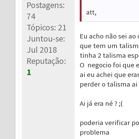
Postagens:
att,
74
Tópicos: 21
Eu acho não sei ao
Juntou-se:
que tem um talisma
Jul 2018
tinha 2 talisma esp
Reputação:
O negocio foi que e
1
ai eu achei que er
perder o talisma ai 
Ai já era né ? ;(
poderia verificar p
problema