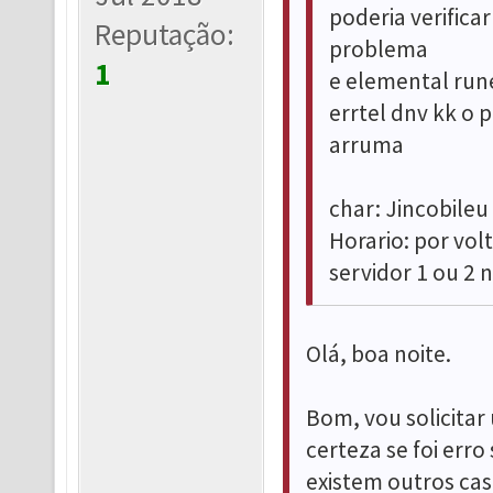
poderia verifica
Reputação:
problema
1
e elemental rune
errtel dnv kk o p
arruma
char: Jincobileu
Horario: por vol
servidor 1 ou 2
Olá, boa noite.
Bom, vou solicita
certeza se foi err
existem outros ca