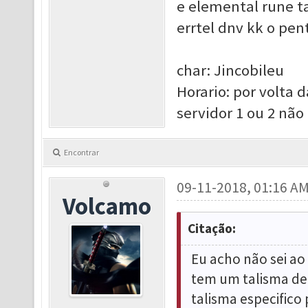
e elemental rune ta
errtel dnv kk o pen
char: Jincobileu
Horario: por volta 
servidor 1 ou 2 nã
Encontrar
09-11-2018, 01:16 A
Volcamo
Citação:
Eu acho não sei ao
tem um talisma de 
talisma especifico