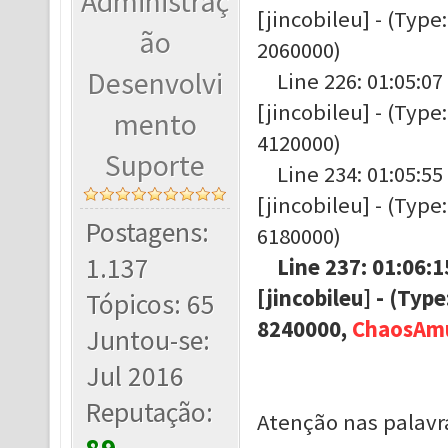
Administraç
[jincobileu] - (Typ
ão
2060000)
Desenvolvi
Line 226: 01:05:07 
[jincobileu] - (Typ
mento
4120000)
Suporte
Line 234: 01:05:55 
[jincobileu] - (Typ
Postagens:
6180000)
1.137
Line 237: 01:06:15
[jincobileu] - (Ty
Tópicos: 65
8240000,
ChaosAmu
Juntou-se:
Jul 2016
Reputação:
Atenção nas palavr