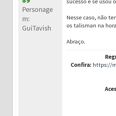
89
sucesso e se usou 
Personage
Nesse caso, não t
m:
os talisman na hora
GuiTavish
Abraço.
Regr
Confira:
https://
Ace