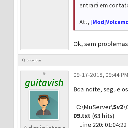
entrará em contat
Att,
[Mod]Volcam
Ok, sem problemas
Encontrar
09-17-2018, 09:44 P
guitavish
Boa noite, segue os
C:\MuServer\
Sv2
\
09.txt
(63 hits)
Line 220: 01:04:22 