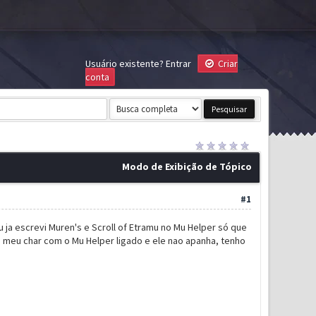
Usuário existente?
Entrar
Criar
conta
Modo de Exibição de Tópico
#1
ja escrevi Muren's e Scroll of Etramu no Mu Helper só que
 meu char com o Mu Helper ligado e ele nao apanha, tenho