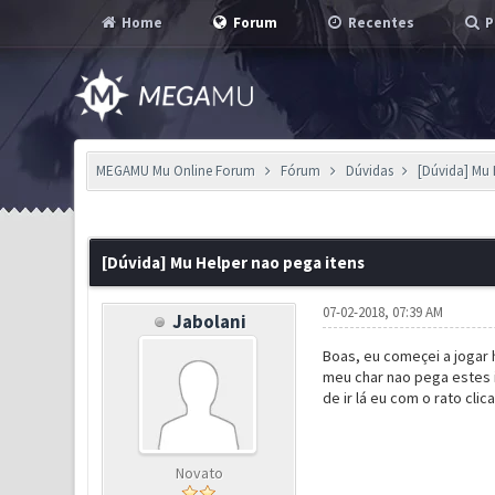
Home
Forum
Recentes
P
MEGAMU Mu Online Forum
Fórum
Dúvidas
[Dúvida] Mu 
0 Voto(s) - 0 em Média
1
2
3
4
5
[Dúvida] Mu Helper nao pega itens
07-02-2018, 07:39 AM
Jabolani
Boas, eu começei a jogar 
meu char nao pega estes i
de ir lá eu com o rato cli
Novato