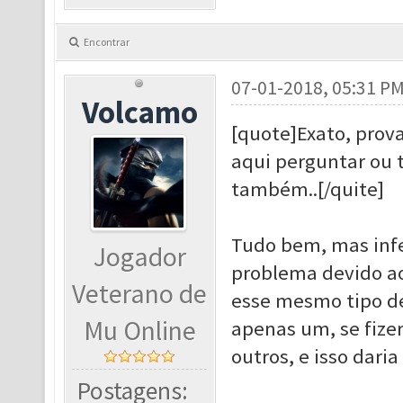
Encontrar
07-01-2018, 05:31 P
Volcamo
[quote]
Exato, prova
aqui perguntar ou 
também..[/quite]
Tudo bem, mas infe
Jogador
problema devido ao 
Veterano de
esse mesmo tipo de
Mu Online
apenas um, se fize
outros, e isso dari
Postagens: