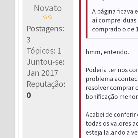
Novato
A página ficava
aí comprei duas 
Postagens:
comprado o de 1
3
Tópicos: 1
hmm, entendo.
Juntou-se:
Poderia ter nos co
Jan 2017
problema aconteceu
Reputação:
resolver comprar 
0
bonificação menor.
Acabei de conferir
todas os valores a
esteja falando a v