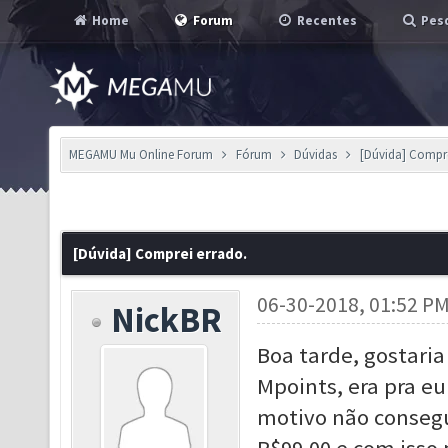
Home
Forum
Recentes
Pesq
MEGAMU Mu Online Forum
Fórum
Dúvidas
[Dúvida] Compre
[Dúvida] Comprei errado.
06-30-2018, 01:52 P
NickBR
Boa tarde, gostari
Mpoints, era pra e
motivo não consegu