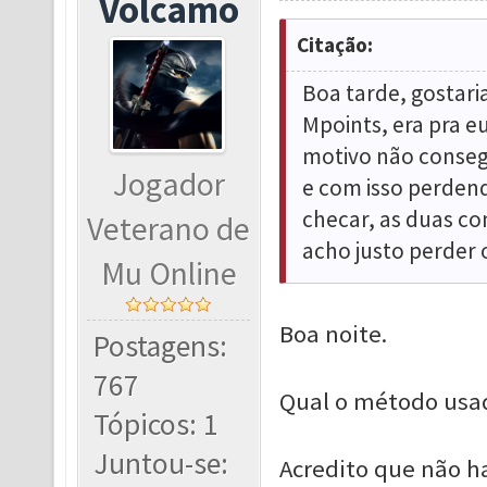
Volcamo
Citação:
Boa tarde, gostar
Mpoints, era pra e
motivo não conseg
Jogador
e com isso perdend
checar, as duas c
Veterano de
acho justo perder 
Mu Online
Boa noite.
Postagens:
767
Qual o método usa
Tópicos: 1
Juntou-se:
Acredito que não h