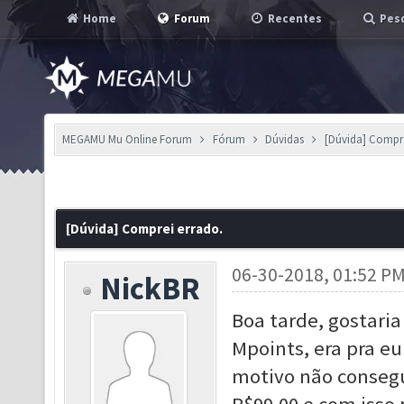
Home
Forum
Recentes
Pesq
MEGAMU Mu Online Forum
Fórum
Dúvidas
[Dúvida] Compre
[Dúvida] Comprei errado.
06-30-2018, 01:52 P
NickBR
Boa tarde, gostari
Mpoints, era pra e
motivo não consegu