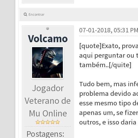
Encontrar
07-01-2018, 05:31 P
Volcamo
[quote]
Exato, prova
aqui perguntar ou 
também..[/quite]
Tudo bem, mas infe
Jogador
problema devido ao 
Veterano de
esse mesmo tipo de
Mu Online
apenas um, se fize
outros, e isso dari
Postagens: