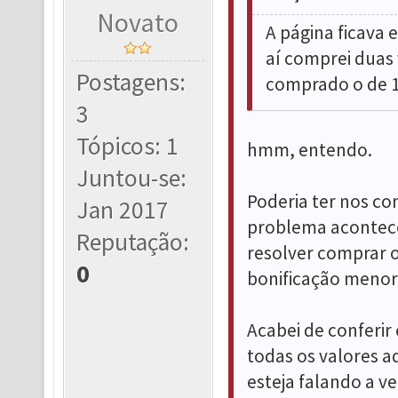
Novato
A página ficava
aí comprei duas 
Postagens:
comprado o de 1
3
Tópicos: 1
hmm, entendo.
Juntou-se:
Poderia ter nos co
Jan 2017
problema aconteceu
Reputação:
resolver comprar 
0
bonificação menor.
Acabei de conferir
todas os valores a
esteja falando a v