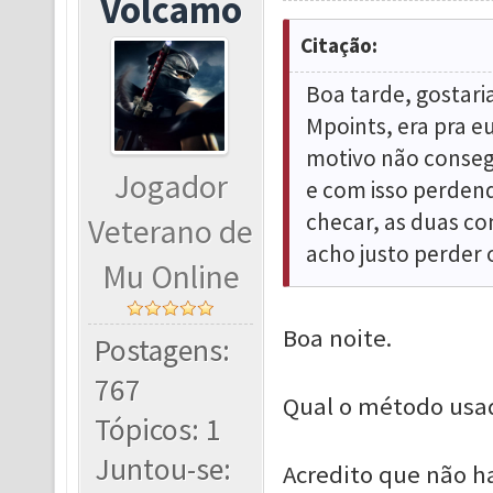
Volcamo
Citação:
Boa tarde, gostar
Mpoints, era pra e
motivo não conseg
Jogador
e com isso perdend
checar, as duas c
Veterano de
acho justo perder 
Mu Online
Boa noite.
Postagens:
767
Qual o método usa
Tópicos: 1
Juntou-se:
Acredito que não h