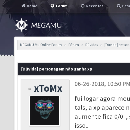
Home
Forum
Recentes
Pesq
MEGAMU Mu Online Forum
Fórum
Dúvidas
[Dúvida] perso
[Dúvida] personagem não ganha xp
06-26-2018, 10:50 P
xToMx
fui logar agora meu
tals, a xp aparece 
aumente fica 0/0 ,
isso..