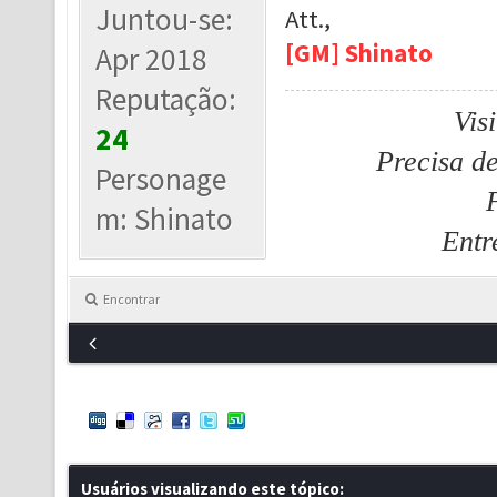
Juntou-se:
Att.,
[GM] Shinato
Apr 2018
Reputação:
Vis
24
Precisa d
Personage
m: Shinato
Entr
Encontrar
Usuários visualizando este tópico: