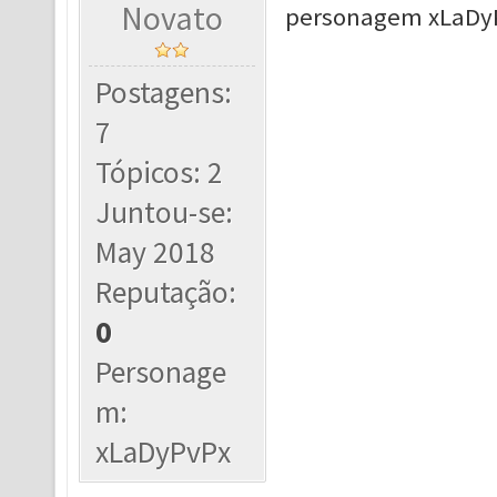
Novato
personagem xLaDy
Postagens:
7
Tópicos: 2
Juntou-se:
May 2018
Reputação:
0
Personage
m:
xLaDyPvPx