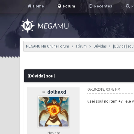
Home
Forum
Recentes
P
MEGAMU Mu Online Forum
Fórum
Dúvidas
[Dúvida] sou
0 Voto(s) - 0 em Média
1
2
3
4
5
[Dúvida] soul
06-18-2018, 03:48 PM
dolhaxd
usei soul no item +7 ele v
Novato