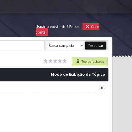
Usuário existente?
Entrar
Criar
conta
Tópico fechado
Modo de Exibição de Tópico
#1