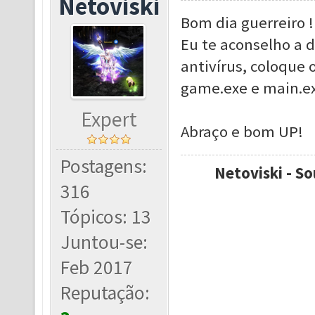
Netoviski
Bom dia guerreiro !
Eu te aconselho a d
antivírus, coloque o
game.exe e main.ex
Expert
Abraço e bom UP!
Postagens:
Netoviski - So
316
Tópicos: 13
Juntou-se:
Feb 2017
Reputação: