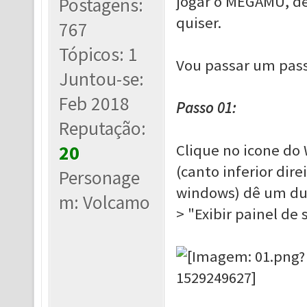
jogar o MEGAMU, d
Postagens:
quiser.
767
Tópicos: 1
Vou passar um pas
Juntou-se:
Feb 2018
Passo 01:
Reputação:
Clique no icone do
20
(canto inferior dir
Personage
windows) dê um dup
m: Volcamo
> "Exibir painel de