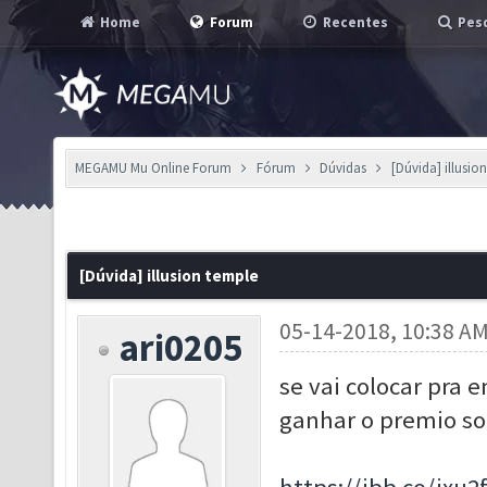
Home
Forum
Recentes
Pesq
MEGAMU Mu Online Forum
Fórum
Dúvidas
[Dúvida] illusio
[Dúvida] illusion temple
05-14-2018, 10:38 A
ari0205
se vai colocar pra e
ganhar o premio so