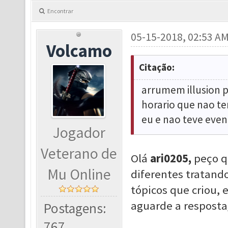
Encontrar
05-15-2018, 02:53 A
Volcamo
Citação:
arrumem illusion 
horario que nao te
eu e nao teve even
Jogador
Veterano de
Olá
ari0205,
peço q
Mu Online
diferentes tratand
tópicos que criou, 
aguarde a resposta
Postagens:
767