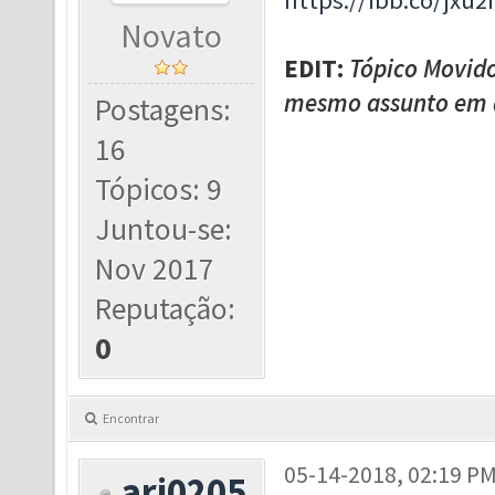
https://ibb.co/jxu2
Novato
EDIT:
Tópico Movido
mesmo assunto em ár
Postagens:
16
Tópicos: 9
Juntou-se:
Nov 2017
Reputação:
0
Encontrar
05-14-2018, 02:19 P
ari0205