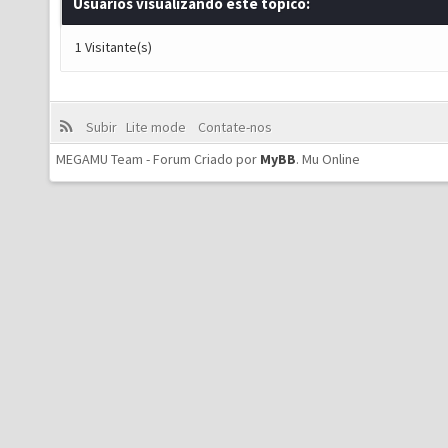
Usuários visualizando este tópico:
1 Visitante(s)
Subir
Lite mode
Contate-nos
MEGAMU Team - Forum Criado por
MyBB
.
Mu Online