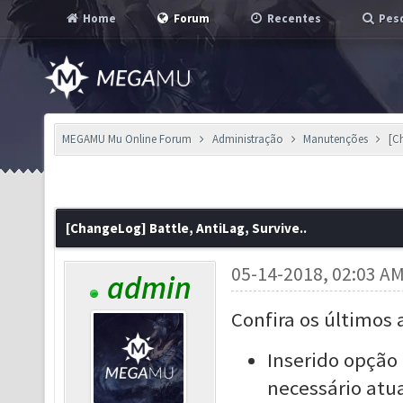
Home
Forum
Recentes
Pesq
MEGAMU Mu Online Forum
Administração
Manutenções
[C
[ChangeLog] Battle, AntiLag, Survive..
05-14-2018, 02:03 A
admin
Confira os últimos 
Inserido opção 
necessário atua