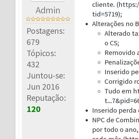
cliente. (
https
Admin
tid=5719
);
Alterações no B
Postagens:
Alterado ta
679
o CS;
Tópicos:
Removido a
Penalizaçõ
432
Inserido pe
Juntou-se:
Corrigido 
Jun 2016
Tudo em
h
Reputação:
t...7&pid=6
120
Inserido perda 
NPC de Combina
por todo o ano