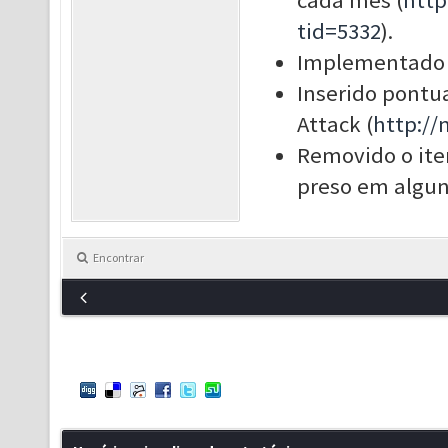
cada mês (
http
tid=5332
).
Implementado l
Inserido pontua
Attack (
http:/
Removido o ite
preso em algun
Encontrar