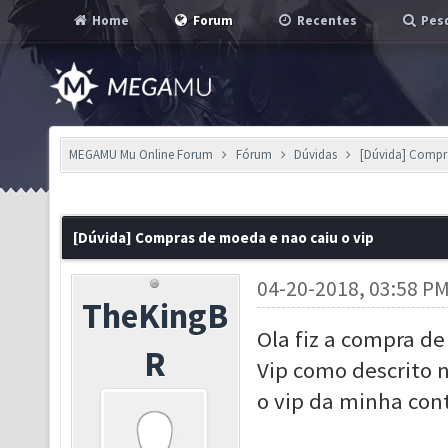
Home
Forum
Recentes
Pesq
MEGAMU Mu Online Forum
Fórum
Dúvidas
[Dúvida] Compr
[Dúvida] Compras de moeda e nao caiu o vip
04-20-2018, 03:58 P
TheKingB
Ola fiz a compra de
R
Vip como descrito 
o vip da minha con