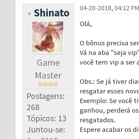
04-20-2018, 04:12 P
Shinato
Olá,
O bônus precisa ser
Vá na aba "seja vi
Game
você tem vip a ser a
Master
Obs.: Se já tiver di
resgatar esses novo
Postagens:
Exemplo: Se você ti
268
ganhou, perderá os 
Tópicos: 13
resgatados.
Juntou-se:
Espere acabar os di