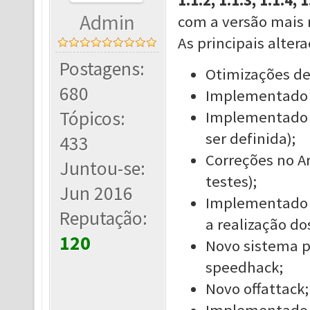
1.1.2, 1.1.3, 1.1.4, 1
Admin
com a versão mais 
As principais alter
Postagens:
Otimizações de
680
Implementado m
Tópicos:
Implementado 
ser definida);
433
Correções no Ar
Juntou-se:
testes);
Jun 2016
Implementado o
Reputação:
a realização dos
120
Novo sistema pa
speedhack;
Novo offattack;