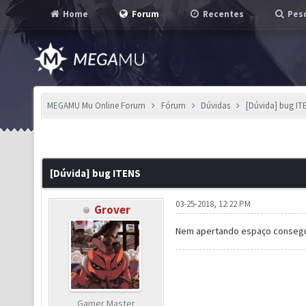
Home
Forum
Recentes
Pesq
MEGAMU Mu Online Forum
Fórum
Dúvidas
[Dúvida] bug IT
[Dúvida] bug ITENS
03-25-2018, 12:22 PM
Grover
Nem apertando espaço consegu
Gamer Master