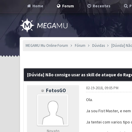
Home
Forum
Recentes
P
MEGAMU Mu Online Forum
Fórum
Dúvidas
[Dúvida] Não
1 Voto(s) - 5 em Média
1
2
3
4
5
[Dúvida] Não consigo usar as skill de ataque do Rag
02-19-2018, 09:05 PM
FotosGO
Ola.
Ja sou Fist Master, e nem
Ja tentei com varios tipo 
Novato