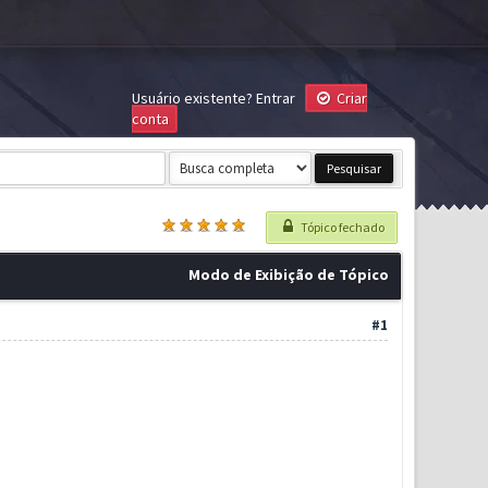
Usuário existente?
Entrar
Criar
conta
Tópico fechado
Modo de Exibição de Tópico
#1