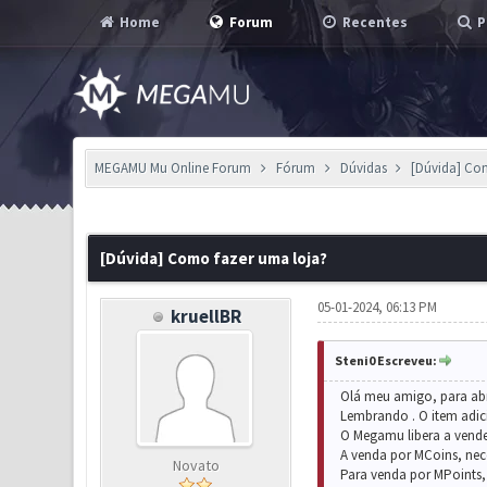
Home
Forum
Recentes
P
MEGAMU Mu Online Forum
Fórum
Dúvidas
[Dúvida] Co
0 Voto(s) - 0 em Média
1
2
3
4
5
[Dúvida] Como fazer uma loja?
05-01-2024, 06:13 PM
kruellBR
Steni0 Escreveu:
Olá meu amigo, para abri
Lembrando . O item adicio
O Megamu libera a vender
A venda por MCoins, nece
Novato
Para venda por MPoints, 