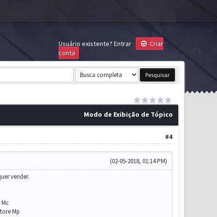
Usuário existente?
Entrar
Criar
conta
Modo de Exibição de Tópico
#4
(02-05-2018, 01:14 PM)
uer vender.
e Mc
Store Mp