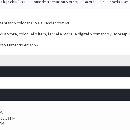
a loja abrirá com o nome de Store Mc ou Store Mp de acordo com a moeda a ser ut
entando colocar a loja a vender com MP.
ri a Store, coloquei o item, fechei a Store, e digitei o comando /Store Mp
estou fazendo errado ?
 PM
 06:13 PM
 PM