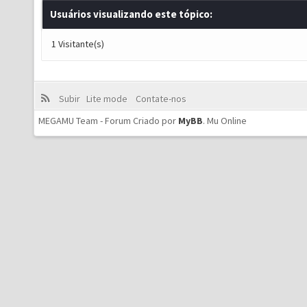
Usuários visualizando este tópico:
1 Visitante(s)
Subir
Lite mode
Contate-nos
MEGAMU Team - Forum Criado por
MyBB
.
Mu Online