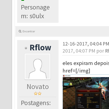
Personage
m: s0ulx
Encontrar
12-16-2017, 04:04 P
Rflow
2017, 04:07 PM por
R
eles expiram depoi
href=[/img]
Novato
Postagens: