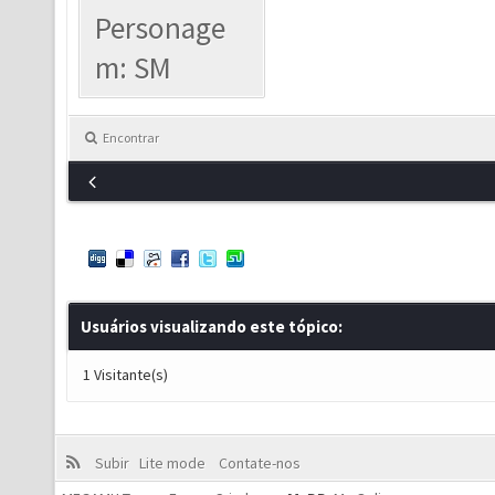
Personage
m: SM
Encontrar
Usuários visualizando este tópico:
1 Visitante(s)
Subir
Lite mode
Contate-nos