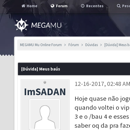
Home
Forum
Recentes
Pesq
MEGAMU Mu Online Forum
Fórum
Dúvidas
[Dúvida] Meus b
[Dúvida] Meus baús
12-16-2017, 02:48 A
ImSADAN
Hoje quase não jogu
quando voltei o vi
3 e o /bau 4 e esse
saber oq da pra faz