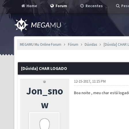
Home
Forum
Recentes
Pesq
MEGAMU Mu Online Forum
Fórum
Dúvidas
[Dúvida] CHAR
[Dúvida] CHAR LOGADO
12-15-2017, 11:15 PM
Jon_sno
Boa noite , meu char está logad
w