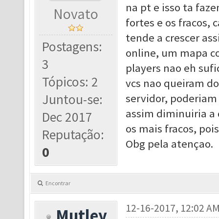
na pt e isso ta fa
Novato
fortes e os fracos, 
tende a crescer as
Postagens:
online, um mapa co
3
players nao eh sufi
Tópicos: 2
vcs nao queiram do
Juntou-se:
servidor, poderiam
assim diminuiria a 
Dec 2017
os mais fracos, poi
Reputação:
Obg pela atençao.
0
Encontrar
12-16-2017, 12:02 A
Mutley