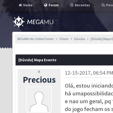
Home
Forum
Recentes
Pesq
MEGAMU Mu Online Forum
Fórum
Dúvidas
[Dúvida] Mapa 
[Dúvida] Mapa Evento
12-15-2017, 06:54 P
Precious
Olá, estou iniciand
há umapossibilidad
e nao um geral, pq 
do jogo fecham os s