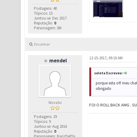
Postagens: 40
Tópicos: 15
Juntou-se: Dec 2017
Reputação:
0
Personagem: SM
Encontrar
12-15-2017, 09:10 AM
mendel
seleta Escreveu:
porque esta off meu chat
obrigado
Novato
FOI O ROLL BACK AMG . S
Postagens: 29
Tópicos: 9
Juntou-se: Aug 2016
Reputação:
0
Personagem: NarizDePla