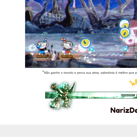
''
Não ganhe o mundo e perca sua alma; sabedoria é melhor que pra