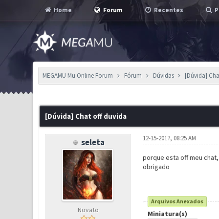
Home
Forum
Recentes
P
MEGAMU Mu Online Forum
Fórum
Dúvidas
[Dúvida] Cha
0 Voto(s) - 0 em Média
1
2
3
4
5
[Dúvida] Chat off duvida
12-15-2017, 08:25 AM
seleta
porque esta off meu chat,
obrigado
Arquivos Anexados
Novato
Miniatura(s)