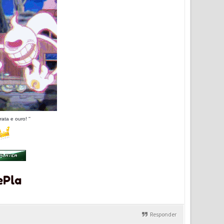
ta e ouro! ''
Responder