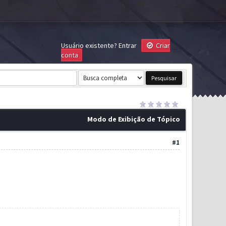
Usuário existente?
Entrar
Criar
conta
Modo de Exibição de Tópico
#1