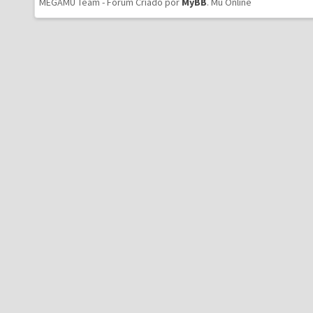
MEGAMU Team - Forum Criado por
MyBB
.
Mu Online