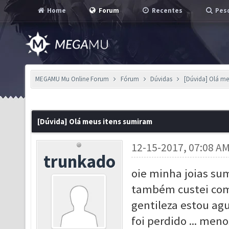
Home
Forum
Recentes
Pesq
MEGAMU Mu Online Forum
Fórum
Dúvidas
[Dúvida] Olá me
[Dúvida] Olá meus itens sumiram
12-15-2017, 07:08 A
trunkado
oie minha joias sum
também custei comp
gentileza estou ag
foi perdido ... meno