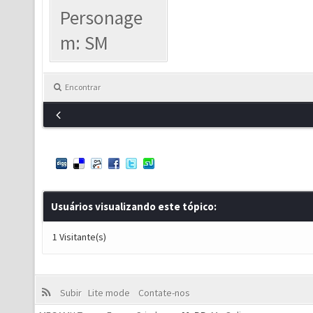
Personage
m: SM
Encontrar
Usuários visualizando este tópico:
1 Visitante(s)
Subir
Lite mode
Contate-nos