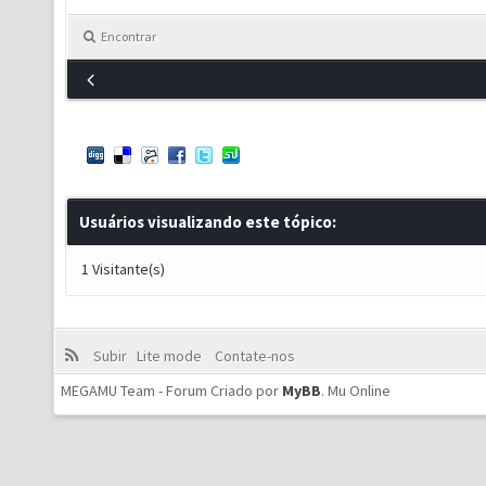
Encontrar
Usuários visualizando este tópico:
1 Visitante(s)
Subir
Lite mode
Contate-nos
MEGAMU Team - Forum Criado por
MyBB
.
Mu Online