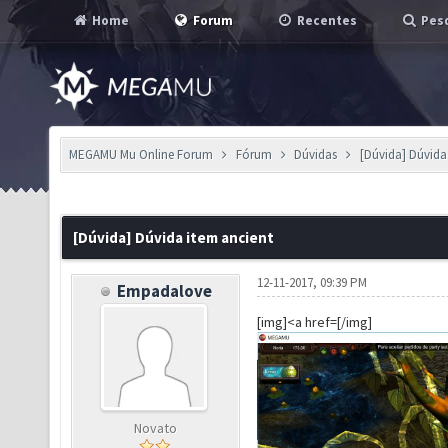
Home
Forum
Recentes
Pesq
MEGAMU Mu Online Forum
Fórum
Dúvidas
[Dúvida] Dúvida
[Dúvida] Dúvida item ancient
12-11-2017, 09:39 PM
Empadalove
[img]<a href=[/img]
Novato