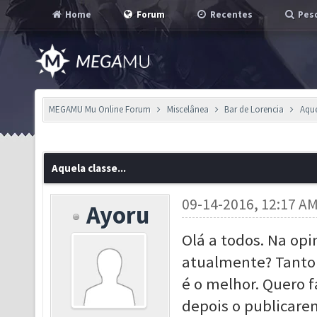
Home
Forum
Recentes
Pesq
MEGAMU Mu Online Forum
Miscelânea
Bar de Lorencia
Aque
Aquela classe...
09-14-2016, 12:17 A
Ayoru
Olá a todos. Na opi
atualmente? Tanto 
é o melhor. Quero f
depois o publicar