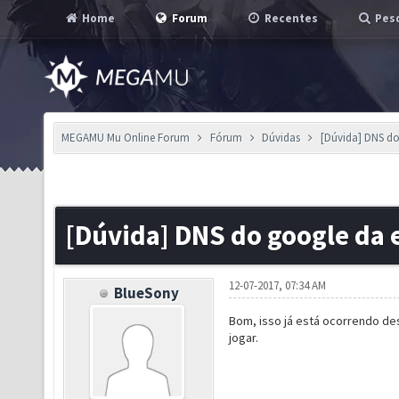
Home
Forum
Recentes
Pesq
MEGAMU Mu Online Forum
Fórum
Dúvidas
[Dúvida] DNS do
[Dúvida] DNS do google da e
12-07-2017, 07:34 AM
BlueSony
Bom, isso já está ocorrendo de
jogar.