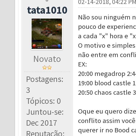
02-14-2018, 04:22 P
tata1010
Não sou ninguém n
pouco de experienci
a cada "x" hora e "x
O motivo e simples
não entre em confli
Novato
EX:
20:00 megadrop 2:4
Postagens:
19:00 blood castle 1
3
20:50 chaos castle 3
Tópicos: 0
Juntou-se:
Oque eu quero dizer
conflito assim você
Dec 2017
querer ir no Bood c
Reputação: