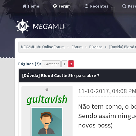
Home
Forum
Recentes
Pesq
MEGAMU Mu Online Forum
Fórum
Dúvidas
[Dúvida] Blood C
Páginas (2):
« Anterior
1
2
[Dúvida] Blood Castle 5hr para abre ?
11-10-2017, 04:08 P
guitavish
Não tem como, o bo
Sendo assim ninguém
novos boss)