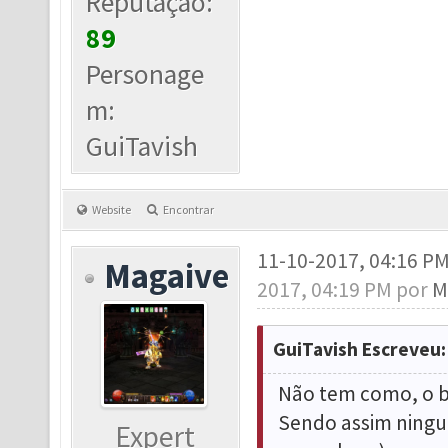
Reputação:
89
Personage
m:
GuiTavish
Website
Encontrar
11-10-2017, 04:16 P
Magaive
2017, 04:19 PM por
M
GuiTavish Escreveu:
Não tem como, o b
Sendo assim ningué
Expert