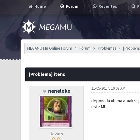
Home
Forum
Recentes
P
MEGAMU Mu Online Forum
Fórum
Problemas
[Problema
0 Voto(s) - 0 em Média
1
2
3
4
5
[Problema] itens
11-05-2017, 10:07 AM
neneloko
depois da ultima atualiza
este MU
Novato