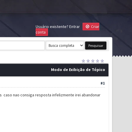
Usuário existente?
Entrar
Criar
conta
Modo de Exibição de Tópico
#1
ts caso nao consiga resposta infelizmente irei abandonar