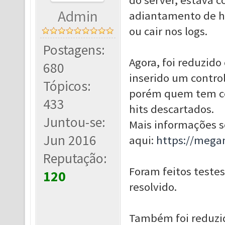
do server, estava 
Admin
adiantamento de hi
ou cair nos logs.
Postagens:
Agora, foi reduzido
680
inserido um control
Tópicos:
porém quem tem co
433
hits descartados.
Juntou-se:
Mais informações s
Jun 2016
aqui:
https://mega
Reputação:
Foram feitos testes
120
resolvido.
Também foi reduzid