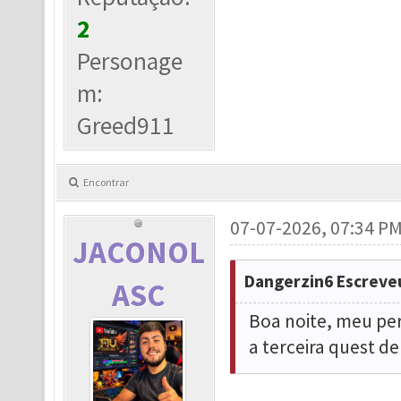
2
Personage
m:
Greed911
Encontrar
07-07-2026, 07:34 P
JACONOL
Dangerzin6 Escreve
ASC
Boa noite, meu per
a terceira quest d