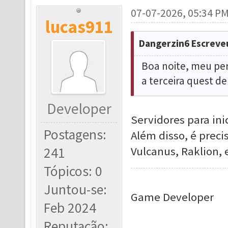
07-07-2026, 05:34 P
lucas911
Dangerzin6 Escreve
Boa noite, meu per
a terceira quest d
Developer
Servidores para ini
Postagens:
Além disso, é prec
241
Vulcanus, Raklion, 
Tópicos: 0
Juntou-se:
Game Developer
Feb 2024
Reputação: