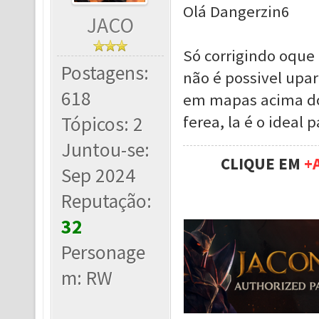
Olá Dangerzin6
JACO
Só corrigindo oque 
Postagens:
não é possivel upar 
618
em mapas acima do 
Tópicos: 2
ferea, la é o ideal 
Juntou-se:
CLIQUE EM
+
Sep 2024
Reputação:
32
Personage
m: RW