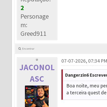
2
Personage
m:
Greed911
Encontrar
07-07-2026, 07:34 P
JACONOL
Dangerzin6 Escreve
ASC
Boa noite, meu per
a terceira quest d