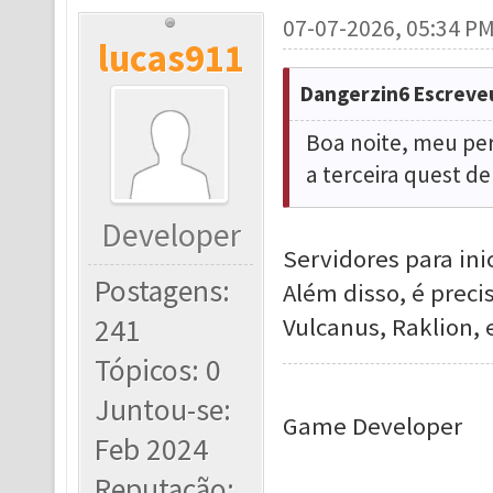
07-07-2026, 05:34 P
lucas911
Dangerzin6 Escreve
Boa noite, meu per
a terceira quest d
Developer
Servidores para ini
Postagens:
Além disso, é prec
241
Vulcanus, Raklion, 
Tópicos: 0
Juntou-se:
Game Developer
Feb 2024
Reputação: