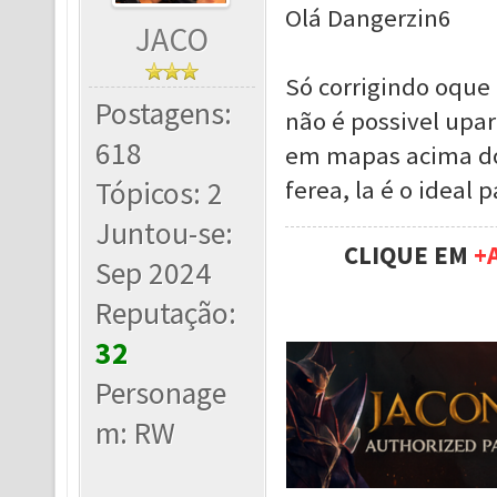
Olá Dangerzin6
JACO
Só corrigindo oque 
Postagens:
não é possivel upar 
618
em mapas acima do 
Tópicos: 2
ferea, la é o ideal 
Juntou-se:
CLIQUE EM
+
Sep 2024
Reputação:
32
Personage
m: RW